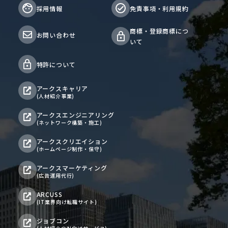
採用情報
免責事項・利用規約
商標・登録商標につ
お問い合わせ
いて
特許について
アークスキャリア
(人材紹介事業)
アークスエンジニアリング
(ネットワーク構築・施工)
アークスクリエイション
(ホームページ制作・保守)
アークスマーケティング
(広告運用代行)
ARCUSS
(IT業界向け転職サイト)
ジョブコン